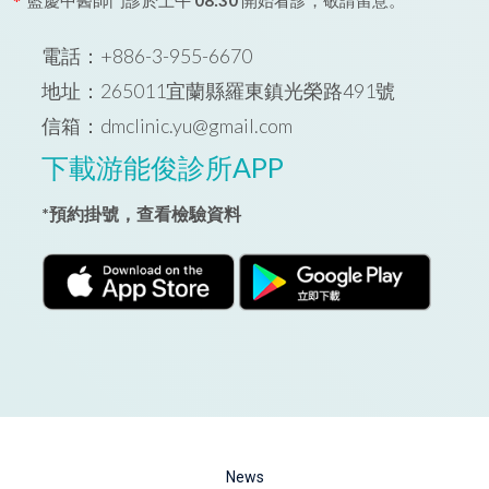
*
電話
：
+886-3-955-6670
地址
：
265011宜蘭縣羅東鎮光榮路491號
信箱
：
dmclinic.yu@gmail.com
下載
游能俊診所APP
*
預約掛號，查看檢驗資料
News