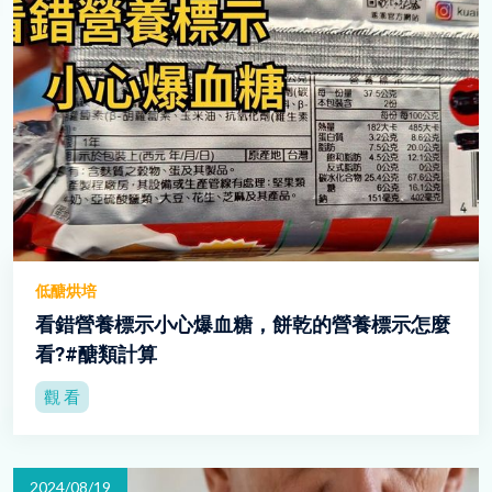
低醣烘培
看錯營養標示小心爆血糖，餅乾的營養標示怎麼
看?#醣類計算
觀 看
2024/08/19