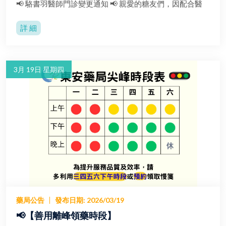
📢 駱書羽醫師門診變更通知 📢 親愛的糖友們，因配合醫
詳 細
3月 19日 星期四
藥局公告
發布日期
:
2026/03/19
📢【善用離峰領藥時段】