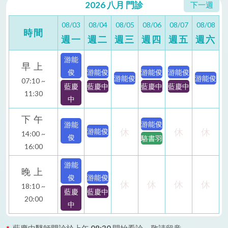
2026
八月
門診
下一週
08/03
08/04
08/05
08/06
08/07
08/08
時間
週一
週二
週三
週四
週五
週六
游能
早上
俊
游能俊
游能俊
游能俊
游能俊
游能俊
07:10 ~
藍慶
藍慶中
藍慶中
藍慶中
11:30
中
下午
游能俊
游能
休
休
休
游能俊
14:00 ~
俊
駱書羽
16:00
游能
晚上
俊
游能俊
休
休
休
休
18:10 ~
藍慶
藍慶中
20:00
中
藍慶中醫師門診於上午
08:30
開始看診，敬請留意。